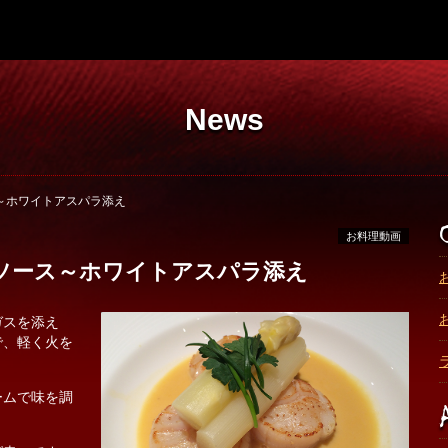
News
～ホワイトアスパラ添え
お料理動画
ソース～ホワイトアスパラ添え
ガスを添え
で、軽く火を
ームで味を調